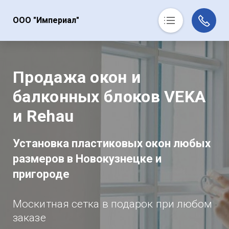
ООО "Империал"
Наша продукция
Что входит в услугу
Продажа окон и
Виды остекления
балконных блоков VEKA
Этапы работы
и Rehau
Контакты
Заказать
Установка пластиковых окон любых
размеров в Новокузнецке и
пригороде
Москитная сетка в подарок при любом
заказе